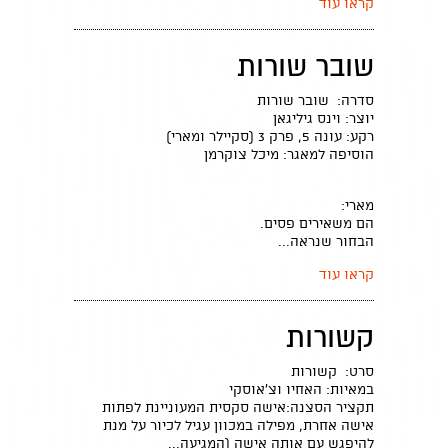
קראו עוד
שובר שורות
סדרה: שובר שורות
יוצר: וינס גיליגאן
רקע: עונה 5, פרק 3 (סקיילר ומארי)
הוסיפה למאגר: מיכל צוקרמן
מארי:
הם משאירים פסים.
הבחור שנראה...
קראו עוד
קשורות
סרט: קשורות
במאיות: האחיו וצ'אוסקי
תקציר הסצנה:אישה סקסית המעוניינת לפתות
אישה אחרת, מפילה במכוון עגיל לכיור על מנת
להיפגש עם אותה אישה (המגיעה...