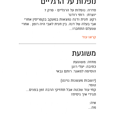
נופלות על הרגליים
סדרה: נופלות על הרגליים - פרק 7
יוצרת: רותי רודנר
רקע: חנית ודנה נמצאות במעקב בקפריסין אחרי
אבי בעלה של דנה. בין חנית לאבי היה רומן . אחרי
שנעלם התחברו...
קראו עוד
משוגעת
מחזה: משוגעת
כתיבה: יעלי רונן
הוסיפה למאגר: רותם גבאי
(יושבות מעשנות גוינט)
טומי:
קחי עוד שכטה אבל תחזיקי הרבה זמן בפנים...
תגידי איך ניסית?
איה:
מה...