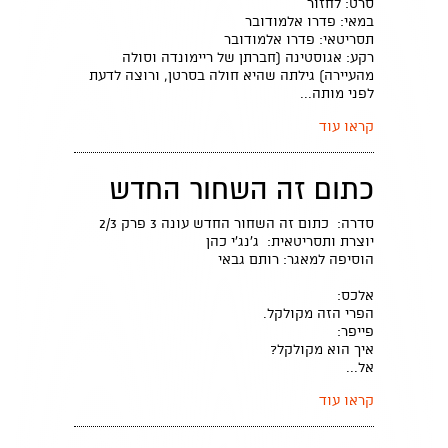
סרט: לחזור
במאי: פדרו אלמודובר
תסריטאי: פדרו אלמודובר
רקע: אגוסטינה (חברתן של ריימונדה וסולה
מהעיירה) גילתה שהיא חולה בסרטן, ורוצה לדעת
לפני מותה...
קראו עוד
כתום זה השחור החדש
סדרה: כתום זה השחור החדש עונה 3 פרק 2/3
יוצרת ותסריטאית: ג'נג'י כהן
הוסיפה למאגר: רותם גבאי
אלכס:
הפרי הזה מקולקל.
פייפר:
איך הוא מקולקל?
אל...
קראו עוד