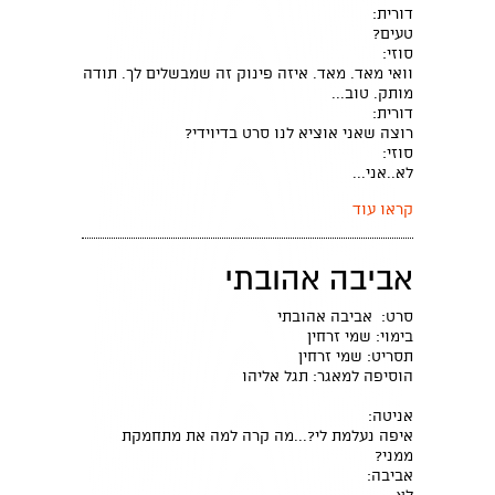
דורית:
טעים?
סוזי:
וואי מאד. מאד. איזה פינוק זה שמבשלים לך. תודה
מותק. טוב...
דורית:
רוצה שאני אוציא לנו סרט בדיוידי?
סוזי:
לא..אני...
קראו עוד
אביבה אהובתי
סרט: אביבה אהובתי
בימוי: שמי זרחין
תסריט: שמי זרחין
הוסיפה למאגר: תגל אליהו
אניטה:
איפה נעלמת לי?...מה קרה למה את מתחמקת
ממני?
אביבה: