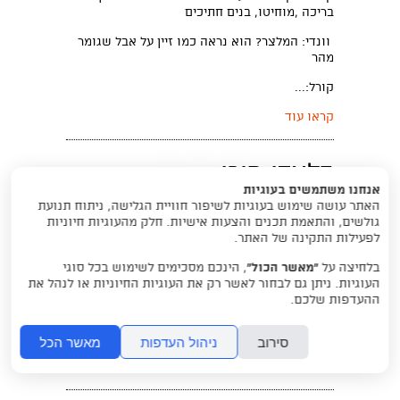
בריכה ,מוחיטו, בנים חתיכים
וונדי: המלצר? הוא נראה כמו זיין על אבל שגומר
מהר
קורל:...
קראו עוד
בלאדי מורי
אנחנו משתמשים בעוגיות
בלאדי מורי – פרק 1
האתר עושה שימוש בעוגיות לשיפור חוויית הגלישה, ניתוח תנועת
גולשים, והתאמת תכנים והצעות אישיות. חלק מהעוגיות חיוניות
מורי: מה זה מה קרה?
לפעילות התקינה של האתר.
דנה: ראיתי לה לה לנד.
בלחיצה על
“מאשר הכול”
, הינכם מסכימים לשימוש בכל סוגי
העוגיות. ניתן גם לבחור לאשר רק את העוגיות החיוניות או לנהל את
מורי: מה.. מה, זה סרט שמח! כזה עם שירים מה יש
ההעדפות שלכם.
לך?
דנה:...
סירוב
ניהול העדפות
מאשר הכל
קראו עוד