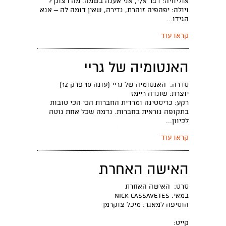
אוליוויה: דבּר אלַי, אני אענה בשמה. מה רצונך?
ויולה: יפהפיה זוהרת, נדירה, שאין דומה לה – אנא
הגידו...
קראו עוד
האנטומיה של גריי
סדרה: האנטומיה של גריי (עונה 10 פרק 12)
יוצרת: שונדה ריימז
רקע: כריסטינה ומרדית החברות הכי הכי טובות
בתקופה נוראית בחברות. נדמה שכל אחת נוטה
לכיוון...
קראו עוד
האישה האחרת
סרט: האישה האחרת
במאי: Nick Cassavetes
הוסיפה למאגר: מיכל צוקרמן
קייט: