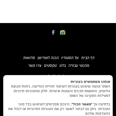
דף הבית
על הסטודיו
הכנה לאודישן
סדנאות
מפגשי עבודה
בלוג
טקסטים
צרו קשר
studio@taleden.net
אנחנו משתמשים בעוגיות
0557757109
האתר עושה שימוש בעוגיות לשיפור חוויית הגלישה, ניתוח תנועת
גולשים, והתאמת תכנים והצעות אישיות. חלק מהעוגיות חיוניות
יצחק שדה 34, תל אביב
לפעילות התקינה של האתר.
בלחיצה על
“מאשר הכול”
, הינכם מסכימים לשימוש בכל סוגי
עיצוב והקמת אתרים: סטודיו גורילות.
העוגיות. ניתן גם לבחור לאשר רק את העוגיות החיוניות או לנהל את
ההעדפות שלכם.