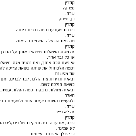
קתרין:
נמחק?
שרה:
כן, נמחק.
קתרין:
שכבת פעם עם כמה גברים ביחד?
שרה:
מה זאת השאלה המזויינת הזאת?
קתרין:
זה מסוג השאלות שישאלו אותך על הדוכן. 
או כל גבר אחר,
אי פעם הכה אותך, ואם נהנית מזה. ישאלו
וכמה אלכוהול את שותה כשאת צריכה להשת
את מעשנת.
ובאיזו תדירות את הולכת לבד לברים, ואם
כשאת הולכת לשם.
ובאיזה מחלות נדבקת וכמה הפלות עשית. 
האלה
ולפעמים השופט יעצור אותי ולפעמים גם ל
שרה:
זה לא פייר.
קתרין:
שרה, את עדה. וזה תפקידו של פרקליט ה
לא אמינה,
כי יש לך אישיות בעייתית.