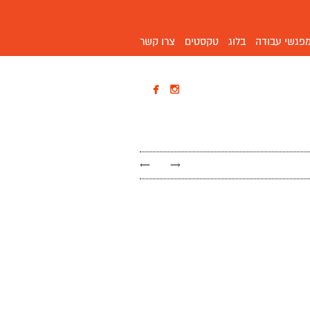
פגשי עבודה
בלוג
טקסטים
צרו קשר


←
→