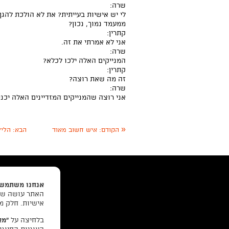
שרה:
לי יש אישיות בעייתית? את לא הולכת להגן 
ממעמד נמוך, נכון?
קתרין:
אני לא אמרתי את זה.
שרה:
המנייקים האלה ילכו לכלא?
קתרין:
זה מה שאת רוצה?
שרה:
אני רוצה שהמנייקים המזדיינים האלה יכנס
«
הקודם:
איש חשוב מאוד
הבא:
הלילה
אנחנו משתמשי
האתר עושה שימ
אישיות. חלק מ
בלחיצה על
“מא