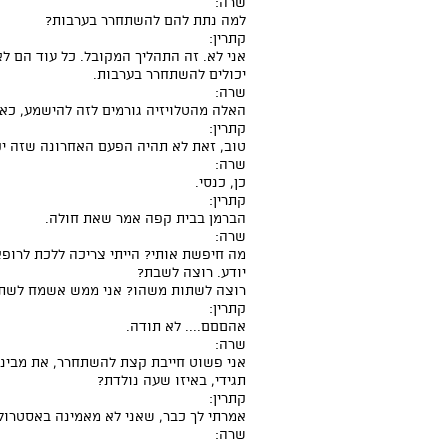
שרה:
למה נתת להם להשתחרר בערבות?
קתרין:
אני לא. זה התהליך המקובל. כל עוד הם ל
יכולים להשתחרר בערבות.
שרה:
האלה מהטלויזיה גורמים לזה להישמע, כאי
קתרין:
טוב, זאת לא תהיה הפעם האחרונה שזה י
שרה:
כן, כנסי.
קתרין:
הברמן בבית קפה אמר שאת חולה.
שרה:
מה חיפשת אותי? הייתי צריכה ללכת לרופא
יודע. רוצה לשבת?
רוצה לשתות משהו? אני ממש אשמח לשתו
קתרין:
אהםםם.... לא תודה.
שרה:
אני פשוט חייבת קצת להשתחרר, את מבינ
תגידי, באיזו שעה נולדת?
קתרין:
אמרתי לך כבר, שאני לא מאמינה באסטרולו
שרה: