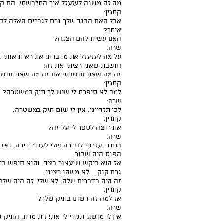
מה זה משנה לעזעזל איך התלבשתי. הם קר
קתרין:
אבל האם הבגד שלך גרם לגברים האלה לח
איתך?
האם עשית להם הצגה?
שרה:
על מה לעזעזל את מדברת! את ראית אותי 
חושבת שאני רציתי את זה!
זה מה שאת חושבת! אם זה מה שאת חושבת,
קתרין:
למה לא סיפרת לי שיש לך תיק במשטרה?
שרה:
לכי תזדייני. אין לי שום תיק במשטרה.
קתרין:
את רוצה לספר לי על זה?
שרה:
בסדר. עזרתי לחברה שלי לעבור דירה, ואז 
הפנס היה שבור,
אז הוא ביקש שנעצור בצד. והוא חיפש בי
גרם קוק... לא משהו רציני.
זה היה בדברים שלה, לא שלי. זה היה שלה
קתרין:
אז למה זה רשום בתיק שלך?
שרה:
אין לי מושג, תגידי לי את! ז'תומרת, התיק ש