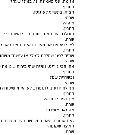
אז מה. אני מאמינה. נו, באיזו שעה?
קתרין:
חצות. בתשיעי לאוגוסט.
שרה:
איפה?
קתרין:
פוטלנד. את תמיד שותה כדי להשתחרר?
שרה:
לא. לפעמים אני מעשנת איזה ג'ויינט או מ
קתרין:
שתית לפני שהלכת למיל? או עישנת משהו
שרה:
אה, חצי ג'ויינט ואיזה שתי בירות... נו את 
קתרין:
וכשהיית שם?
שרה:
אני לא יודעת, ז'תומרת, לא הייתי שיכורה 
קתרין:
איך היית לבושה?
שרה:
מה זאת אומרת?
קתרין:
זאת אומרת, האם התלבשת בצורה פרובוקט
חולצה שקופה?
שרה: