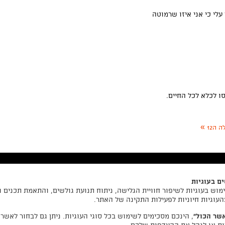
עלי כי אני איזו שרמוטה
ו לכלא לכל החיים.
»
 ה12
studio@taleden.net
ם בעוגיות
0557757109
וש בעוגיות לשיפור חוויית הגלישה, ניתוח תנועת גולשים, והתאמת תכנים 
העוגיות חיוניות לפעילות התקינה של האתר.
יצחק שדה 34, תל אביב
שר הכול”
, הינכם מסכימים לשימוש בכל סוגי העוגיות. ניתן גם לבחור לאשר