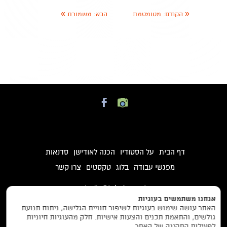
»
«
הקודם:
מטומטמת
הבא:
משמורת
דף הבית
על הסטודיו
הכנה לאודישן
סדנאות
מפגשי עבודה
בלוג
טקסטים
צרו קשר
studio@taleden.net
אנחנו משתמשים בעוגיות
0557757109
האתר עושה שימוש בעוגיות לשיפור חוויית הגלישה, ניתוח תנועת
גולשים, והתאמת תכנים והצעות אישיות. חלק מהעוגיות חיוניות
יצחק שדה 34, תל אביב
לפעילות התקינה של האתר.