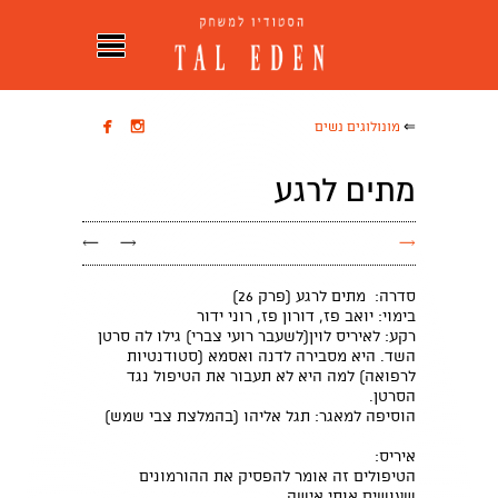


⇐
מונולוגים נשים
מתים לרגע
←
→
→
סדרה: מתים לרגע (פרק 26)
בימוי: יואב פז, דורון פז, רוני ידור
רקע: לאיריס לוין(לשעבר רועי צברי) גילו לה סרטן
השד. היא מסבירה לדנה ואסמא (סטודנטיות
לרפואה) למה היא לא תעבור את הטיפול נגד
הסרטן.
הוסיפה למאגר: תגל אליהו (בהמלצת צבי שמש)
איריס:
הטיפולים זה אומר להפסיק את ההורמונים
שעושים אותי אישה.