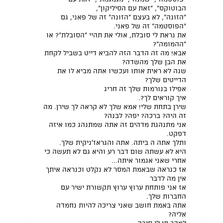
הבוטוקס", "זאת עם הסיליקון",
"הזונה", לא בעצם "הזונה" זה של פאני, גם
"הפוסטמה" זה של פאני.
את נראת לי סובלת, אולי את תהיי "הסובלת"? או
"ההמומה"?
אבא! מה זה הדבר הזה להביא דייט בשביל לקחת
את הבן שלך מהשדה?
שנה לא ראית אותו ועכשיו אתה מביא לו את
הדייטים שלך?
אפילו בנורמות שלך זה חריג
איך קוראים לך?.
שירן בתחת שלי! אמא שלך לא קראה לך שירן. מה
זה היה? ברכה? יפה? לבנה?
אני מתנהגת מדהים זה אתה שמתנהג כמו איזה
דפקט.
ותלך אתה ה ביתה. אתה והגראז'ניקית שלך.
היא לא עשתה שום דבר רע והיא גם לא תעשה כי
אחרי שאני אגמור איתה...
אז כנראה שבאמת המסר לא נקלט וכנראה איתך
אין מה לדבר
אז אני פותחת ערוץ ערוץ תקשורת ישיר עם
החברות שלך.
אתה באמת חושב שאני צריכה להיות נחמדה
אליה?